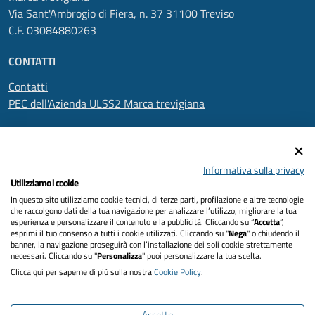
Via Sant'Ambrogio di Fiera, n. 37 31100 Treviso
C.F. 03084880263
CONTATTI
Contatti
PEC dell'Azienda ULSS2 Marca trevigiana
SEGUICI SU
Informativa sulla privacy
Utilizziamo i cookie
In questo sito utilizziamo cookie tecnici, di terze parti, profilazione e altre tecnologie
Informativa privacy
che raccolgono dati della tua navigazione per analizzare l’utilizzo, migliorare la tua
esperienza e personalizzare il contenuto e la pubblicità. Cliccando su “
Accetta
”,
Dichiarazione di accessibilità
esprimi il tuo consenso a tutti i cookie utilizzati. Cliccando su "
Nega
" o chiudendo il
banner, la navigazione proseguirà con l’installazione dei soli cookie strettamente
necessari. Cliccando su "
Personalizza
" puoi personalizzare la tua scelta.
Note legali
Clicca qui per saperne di più sulla nostra
Cookie Policy
.
Cookies policy
Accetto