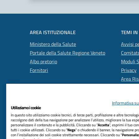
AREA ISTITUZIONALE
TEMI IN
Ministero della Salute
Avvisi pe
Portale della Salute Regione Veneto
Comitato
Albo pretorio
Moduli 
Fornitori
Privacy
Area Ris
Informativa sul
Utilizziamo i cookie
In questo sito utilizziamo cookie tecnici, di terze parti, profilazione e altre tecnolog
raccolgono dati della tua navigazione per analizzare l’utilizzo, migliorare la tua esp
personalizzare il contenuto e la pubblicità. Cliccando su “
Accetta
”, esprimi il tuo co
RIFERIMENTI
tutti i cookie utilizzati. Cliccando su "
Nega
" o chiudendo il banner, la navigazione pr
con l’installazione dei soli cookie strettamente necessari. Cliccando su "
Personaliz
Azienda Unità Locale Socio Sanitaria n. 2