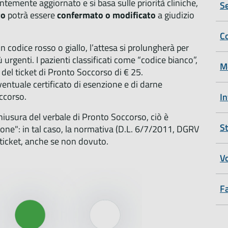
ntemente aggiornato e si basa sulle priorità cliniche,
Se
to
potrà essere
confermato o modificato
a giudizio
Co
 codice rosso o giallo, l’attesa si prolungherà per
 urgenti. I pazienti classificati come “codice bianco”,
M
del ticket di Pronto Soccorso di € 25.
entuale certificato di esenzione e di darne
ccorso.
In
chiusura del verbale di Pronto Soccorso, ciò è
St
one": in tal caso, la normativa (D.L. 6/7/2011, DGRV
 ticket, anche se non dovuto.
Vo
F