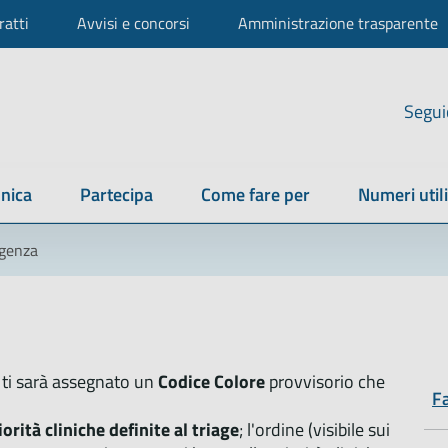
ratti
Avvisi e concorsi
Amministrazione trasparente
Segui
nica
Partecipa
Come fare per
Numeri utili
rgenza
 ti sarà assegnato un
Codice Colore
provvisorio che
Fa
iorità cliniche definite al triage
; l'ordine (visibile sui