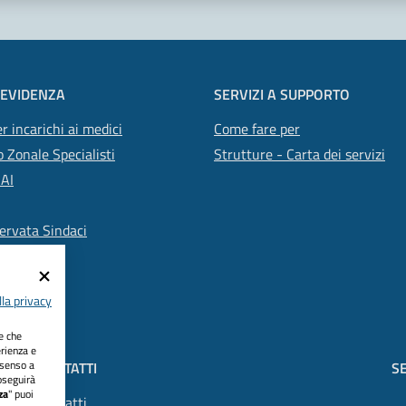
 EVIDENZA
SERVIZI A SUPPORTO
r incarichi ai medici
Come fare per
 Zonale Specialisti
Strutture - Carta dei servizi
SAI
ervata Sindaci
la privacy
ie che
erienza e
nsenso a
CONTATTI
SE
oseguirà
za
" puoi
Contatti