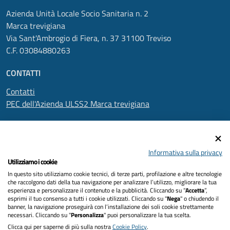
Azienda Unità Locale Socio Sanitaria n. 2
Marca trevigiana
Via Sant'Ambrogio di Fiera, n. 37 31100 Treviso
C.F. 03084880263
CONTATTI
Contatti
PEC dell'Azienda ULSS2 Marca trevigiana
SEGUICI SU
Informativa sulla privacy
Utilizziamo i cookie
In questo sito utilizziamo cookie tecnici, di terze parti, profilazione e altre tecnologie
Informativa privacy
che raccolgono dati della tua navigazione per analizzare l’utilizzo, migliorare la tua
esperienza e personalizzare il contenuto e la pubblicità. Cliccando su “
Accetta
”,
Dichiarazione di accessibilità
esprimi il tuo consenso a tutti i cookie utilizzati. Cliccando su "
Nega
" o chiudendo il
banner, la navigazione proseguirà con l’installazione dei soli cookie strettamente
necessari. Cliccando su "
Personalizza
" puoi personalizzare la tua scelta.
Note legali
Clicca qui per saperne di più sulla nostra
Cookie Policy
.