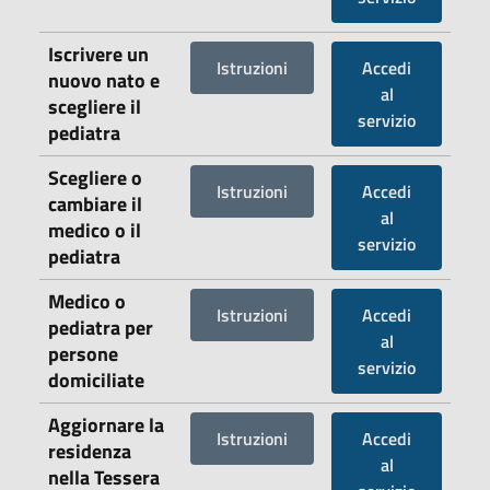
Iscrivere un
Istruzioni
Accedi
nuovo nato e
al
scegliere il
servizio
pediatra
Scegliere o
Istruzioni
Accedi
cambiare il
al
medico o il
servizio
pediatra
Medico o
Istruzioni
Accedi
pediatra per
al
persone
servizio
domiciliate
Aggiornare la
Istruzioni
Accedi
residenza
al
nella Tessera