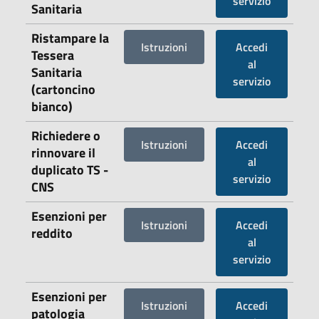
servizio
Sanitaria
Ristampare la
Istruzioni
Accedi
Tessera
al
Sanitaria
servizio
(cartoncino
bianco)
Richiedere o
Istruzioni
Accedi
rinnovare il
al
duplicato TS -
servizio
CNS
Esenzioni per
Istruzioni
Accedi
reddito
al
servizio
Esenzioni per
Istruzioni
Accedi
patologia