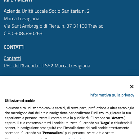
Azienda Unità Locale Socio Sanitaria n. 2
Marca trevigiana
Via Sant'Ambrogio di Fiera, n. 37 31100 Treviso
C.F. 03084880263
CONTATTI
Contatti
PEC dell'Azienda ULSS2 Marca trevigiana
SEGUICI SU
Informativa sulla privacy
Utilizziamo i cookie
In questo sito utilizziamo cookie tecnici, di terze parti, profilazione e altre tecnologie
Informativa privacy
che raccolgono dati della tua navigazione per analizzare l’utilizzo, migliorare la tua
esperienza e personalizzare il contenuto e la pubblicità. Cliccando su “
Accetta
”,
Dichiarazione di accessibilità
esprimi il tuo consenso a tutti i cookie utilizzati. Cliccando su "
Nega
" o chiudendo il
banner, la navigazione proseguirà con l’installazione dei soli cookie strettamente
necessari. Cliccando su "
Personalizza
" puoi personalizzare la tua scelta.
Note legali