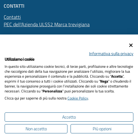
CONTATTI
Contatti
PEC dell'Azienda ULSS2 Marca trevigiana
SEGUICI SU
Informativa sulla privacy
Utilizziamo i cookie
In questo sito utilizziamo cookie tecnici, di terze parti, profilazione e altre tecnologie
Informativa privacy
che raccolgono dati della tua navigazione per analizzare l’utilizzo, migliorare la tua
esperienza e personalizzare il contenuto e la pubblicità. Cliccando su “
Accetta
”,
Dichiarazione di accessibilità
esprimi il tuo consenso a tutti i cookie utilizzati. Cliccando su "
Nega
" o chiudendo il
banner, la navigazione proseguirà con l’installazione dei soli cookie strettamente
necessari. Cliccando su "
Personalizza
" puoi personalizzare la tua scelta.
Note legali
Clicca qui per saperne di più sulla nostra
Cookie Policy
.
Cookies policy
Accetto
Mappa del sito
Non accetto
Più opzioni
Intranet