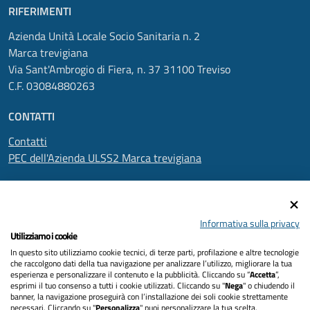
RIFERIMENTI
Azienda Unità Locale Socio Sanitaria n. 2
Marca trevigiana
Via Sant'Ambrogio di Fiera, n. 37 31100 Treviso
C.F. 03084880263
CONTATTI
Contatti
PEC dell'Azienda ULSS2 Marca trevigiana
SEGUICI SU
Informativa sulla privacy
Utilizziamo i cookie
In questo sito utilizziamo cookie tecnici, di terze parti, profilazione e altre tecnologie
Informativa privacy
che raccolgono dati della tua navigazione per analizzare l’utilizzo, migliorare la tua
esperienza e personalizzare il contenuto e la pubblicità. Cliccando su “
Accetta
”,
Dichiarazione di accessibilità
esprimi il tuo consenso a tutti i cookie utilizzati. Cliccando su "
Nega
" o chiudendo il
banner, la navigazione proseguirà con l’installazione dei soli cookie strettamente
necessari. Cliccando su "
Personalizza
" puoi personalizzare la tua scelta.