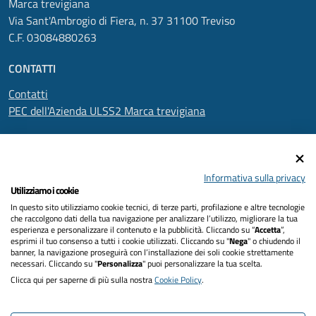
Marca trevigiana
Via Sant'Ambrogio di Fiera, n. 37 31100 Treviso
C.F. 03084880263
CONTATTI
Contatti
PEC dell'Azienda ULSS2 Marca trevigiana
SEGUICI SU
Informativa sulla privacy
Utilizziamo i cookie
In questo sito utilizziamo cookie tecnici, di terze parti, profilazione e altre tecnologie
Informativa privacy
che raccolgono dati della tua navigazione per analizzare l’utilizzo, migliorare la tua
esperienza e personalizzare il contenuto e la pubblicità. Cliccando su “
Accetta
”,
Dichiarazione di accessibilità
esprimi il tuo consenso a tutti i cookie utilizzati. Cliccando su "
Nega
" o chiudendo il
banner, la navigazione proseguirà con l’installazione dei soli cookie strettamente
necessari. Cliccando su "
Personalizza
" puoi personalizzare la tua scelta.
Note legali
Clicca qui per saperne di più sulla nostra
Cookie Policy
.
Cookies policy