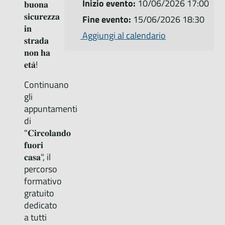
Inizio evento:
10/06/2026 17:00
𝐛𝐮𝐨𝐧𝐚
𝐬𝐢𝐜𝐮𝐫𝐞𝐳𝐳𝐚
Fine evento:
15/06/2026 18:30
𝐢𝐧
Aggiungi al calendario
𝐬𝐭𝐫𝐚𝐝𝐚
𝐧𝐨𝐧 𝐡𝐚
𝐞𝐭𝐚̀!
Continuano
gli
appuntamenti
di
"𝐂𝐢𝐫𝐜𝐨𝐥𝐚𝐧𝐝𝐨
𝐟𝐮𝐨𝐫𝐢
𝐜𝐚𝐬𝐚", il
percorso
formativo
gratuito
dedicato
a tutti