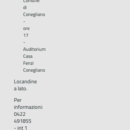
Comune
di
Conegliano
-
ore
17
-
Auditorium
Casa
Fenzi
Conegliano
Locandine
a lato.
Per
informazioni:
0422
491855
- int 1