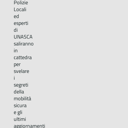
Polizie
Locali
ed
esperti
di
UNASCA
saliranno
in
cattedra
per
svelare
i
segreti
della
mobilità
sicura
e gli
ultimi
aggiornamenti