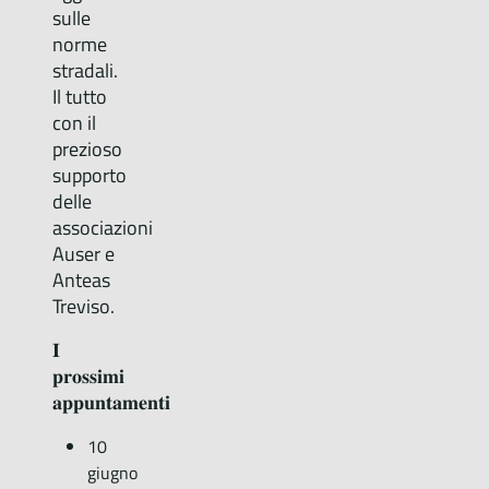
sulle
norme
stradali.
Il tutto
con il
prezioso
supporto
delle
associazioni
Auser e
Anteas
Treviso.
𝐈
𝐩𝐫𝐨𝐬𝐬𝐢𝐦𝐢
𝐚𝐩𝐩𝐮𝐧𝐭𝐚𝐦𝐞𝐧𝐭𝐢
10
giugno