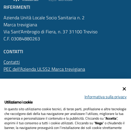
RIFERIMENTI
Azienda Unità Locale Socio Sanitaria n. 2
Marca trevigiana
Via Sant'Ambrogio di Fiera, n. 37 31100 Treviso
C.F. 03084880263
CONTATTI
Contatti
PEC dell'Azienda ULSS2 Marca trevigiana
SEGUICI SU
Informativa sulla privacy
Utilizziamo i cookie
In questo sito utilizziamo cookie tecnici, di terze parti, profilazione e altre tecnologie
Informativa privacy
che raccolgono dati della tua navigazione per analizzare l’utilizzo, migliorare la tua
esperienza e personalizzare il contenuto e la pubblicità. Cliccando su “
Accetta
”,
Dichiarazione di accessibilità
esprimi il tuo consenso a tutti i cookie utilizzati. Cliccando su "
Nega
" o chiudendo il
banner, la navigazione proseguirà con l’installazione dei soli cookie strettamente