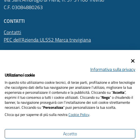
C.F. 03084880263
CONTATTI
Contatti
PEC dell'Azienda ULSS2 Marca trevigiana
SEGUICI SU
Informativa sulla privacy
Utilizziamo i cookie
In questo sito utilizziamo cookie tecnici, di terze parti, profilazione e altre tecnologie
Informativa privacy
che raccolgono dati della tua navigazione per analizzare l’utilizzo, migliorare la tua
esperienza e personalizzare il contenuto e la pubblicità. Cliccando su “
Accetta
”,
Dichiarazione di accessibilità
esprimi il tuo consenso a tutti i cookie utilizzati. Cliccando su "
Nega
" o chiudendo il
banner, la navigazione proseguirà con l’installazione dei soli cookie strettamente
necessari. Cliccando su "
Personalizza
" puoi personalizzare la tua scelta.
Note legali
Clicca qui per saperne di più sulla nostra
Cookie Policy
.
Cookies policy
Accetto
Mappa del sito