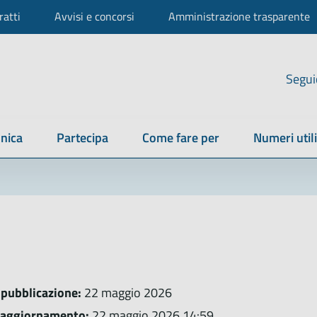
ratti
Avvisi e concorsi
Amministrazione trasparente
Segui
nica
Partecipa
Come fare per
Numeri utili
 pubblicazione:
22 maggio 2026
 aggiornamento:
22 maggio 2026 14:59