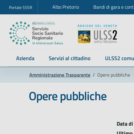
Albo Pretorio
Bandi di gara e cont
Portale SSSR
Azienda
Servizi al cittadino
ULSS2 comu
Amministrazione Trasparente
/
Opere pubbliche
Opere pubbliche
Data di
Ultimo