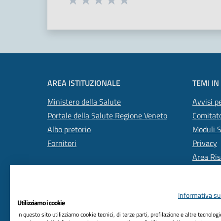
Valuta 1 stelle su 5
Valuta 2 stelle su 5
Valuta 3 stelle su 5
Valuta 4 stelle su 5
Valuta 5 stelle su 5
AREA ISTITUZIONALE
TEMI IN
Ministero della Salute
Avvisi pe
Portale della Salute Regione Veneto
Comitato
Albo pretorio
Moduli 
Fornitori
Privacy
Area Ris
Informativa sul
Utilizziamo i cookie
In questo sito utilizziamo cookie tecnici, di terze parti, profilazione e altre tecnolog