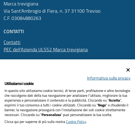
Marca trevigiana
Via Sant'Ambrogio di Fiera, n. 37 31100 Treviso
C.F. 03084880263
CONTATTI
Contatti
PEC dell'Azienda ULSS2 Marca trevigiana
SEGUICI SU
Informativa sulla privacy
Utilizziamo i cookie
In questo sito utilizziamo cookie tecnici, di terze parti, profilazione e altre tecnologie
Informativa privacy
che raccolgono dati della tua navigazione per analizzare l’utilizzo, migliorare la tua
esperienza e personalizzare il contenuto e la pubblicità. Cliccando su “
Accetta
”,
Dichiarazione di accessibilità
esprimi il tuo consenso a tutti i cookie utilizzati. Cliccando su "
Nega
" o chiudendo il
banner, la navigazione proseguirà con l’installazione dei soli cookie strettamente
necessari. Cliccando su "
Personalizza
" puoi personalizzare la tua scelta.
Note legali
Clicca qui per saperne di più sulla nostra
Cookie Policy
.
Cookies policy