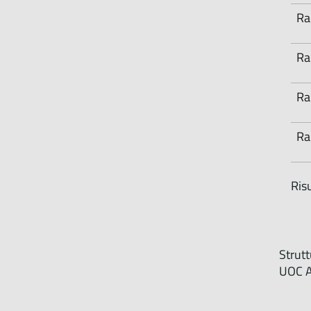
Ra
Ra
Ra
Ra
Risu
Strut
UOC Af