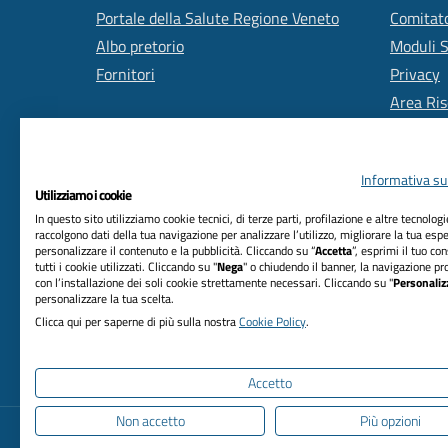
Portale della Salute Regione Veneto
Comitato
Albo pretorio
Moduli 
Fornitori
Privacy
Area Ris
Informativa sul
Utilizziamo i cookie
In questo sito utilizziamo cookie tecnici, di terze parti, profilazione e altre tecnolog
raccolgono dati della tua navigazione per analizzare l’utilizzo, migliorare la tua esp
personalizzare il contenuto e la pubblicità. Cliccando su “
Accetta
”, esprimi il tuo co
RIFERIMENTI
tutti i cookie utilizzati. Cliccando su "
Nega
" o chiudendo il banner, la navigazione pr
con l’installazione dei soli cookie strettamente necessari. Cliccando su "
Personaliz
Azienda Unità Locale Socio Sanitaria n. 2
personalizzare la tua scelta.
Marca trevigiana
Clicca qui per saperne di più sulla nostra
Cookie Policy
.
Via Sant'Ambrogio di Fiera, n. 37 31100 Treviso
C.F. 03084880263
Accetto
Non accetto
Più opzioni
Informativa privacy
Dichiarazione di accessibi