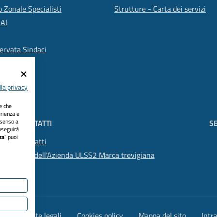
 Zonale Specialisti
Strutture - Carta dei servizi
SAI
ervata Sindaci
la privacy
ie che
erienza e
nsenso a
CONTATTI
SE
oseguirà
za
" puoi
Contatti
PEC dell'Azienda ULSS2 Marca trevigiana
lità
Note legali
Cookies policy
Mappa del sito
Intr