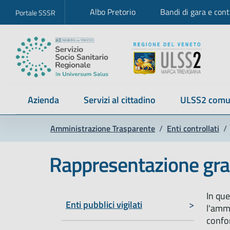
Albo Pretorio
Bandi di gara e cont
Portale SSSR
Azienda
Servizi al cittadino
ULSS2 comu
Amministrazione Trasparente
/
Enti controllati
/
Rappresentazione gra
In que
Enti pubblici vigilati
l'ammi
confor