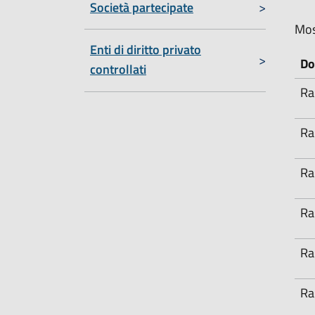
Società partecipate
Mos
Enti di diritto privato
Do
controllati
Ra
Ra
Ra
Ra
Ra
Ra