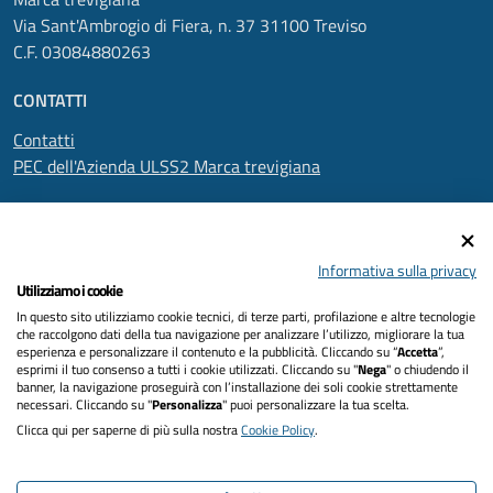
Via Sant'Ambrogio di Fiera, n. 37 31100 Treviso
C.F. 03084880263
CONTATTI
Contatti
PEC dell'Azienda ULSS2 Marca trevigiana
SEGUICI SU
Informativa sulla privacy
Utilizziamo i cookie
In questo sito utilizziamo cookie tecnici, di terze parti, profilazione e altre tecnologie
Informativa privacy
che raccolgono dati della tua navigazione per analizzare l’utilizzo, migliorare la tua
esperienza e personalizzare il contenuto e la pubblicità. Cliccando su “
Accetta
”,
Dichiarazione di accessibilità
esprimi il tuo consenso a tutti i cookie utilizzati. Cliccando su "
Nega
" o chiudendo il
banner, la navigazione proseguirà con l’installazione dei soli cookie strettamente
necessari. Cliccando su "
Personalizza
" puoi personalizzare la tua scelta.
Note legali
Clicca qui per saperne di più sulla nostra
Cookie Policy
.
Cookies policy