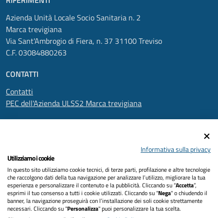
RIFERIMENTI
Azienda Unità Locale Socio Sanitaria n. 2
Marca trevigiana
Via Sant'Ambrogio di Fiera, n. 37 31100 Treviso
C.F. 03084880263
CONTATTI
Contatti
PEC dell'Azienda ULSS2 Marca trevigiana
SEGUICI SU
Informativa sulla privacy
Utilizziamo i cookie
In questo sito utilizziamo cookie tecnici, di terze parti, profilazione e altre tecnologie
Informativa privacy
che raccolgono dati della tua navigazione per analizzare l’utilizzo, migliorare la tua
esperienza e personalizzare il contenuto e la pubblicità. Cliccando su “
Accetta
”,
Dichiarazione di accessibilità
esprimi il tuo consenso a tutti i cookie utilizzati. Cliccando su "
Nega
" o chiudendo il
banner, la navigazione proseguirà con l’installazione dei soli cookie strettamente
necessari. Cliccando su "
Personalizza
" puoi personalizzare la tua scelta.
Note legali