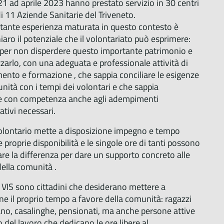
 ad aprile 2023 hanno prestato servizio in 30 centri
di 11 Aziende Sanitarie del Triveneto.
rtante esperienza maturata in questo contesto è
aro il potenziale che il volontariato può esprimere:
 per non disperdere questo importante patrimonio e
zzarlo, con una adeguata e professionale attività di
nto e formazione , che sappia conciliare le esigenze
nità con i tempi dei volontari e che sappia
e con competenza anche agli adempimenti
tivi necessari.
olontario mette a disposizione impegno e tempo
 proprie disponibilità e le singole ore di tanti possono
re la differenza per dare un supporto concreto alle
ella comunità .
i VIS sono cittadini che desiderano mettere a
ne il proprio tempo a favore della comunità: ragazzi
no, casalinghe, pensionati, ma anche persone attive
del lavoro che dedicano le ore libere al