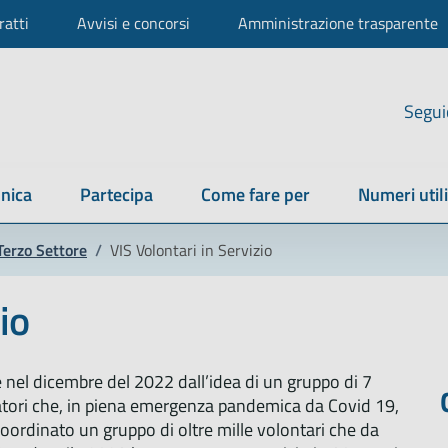
ratti
Avvisi e concorsi
Amministrazione trasparente
Segui
nica
Partecipa
Come fare per
Numeri utili
Terzo Settore
/
VIS Volontari in Servizio
io
e nel dicembre del 2022 dall’idea di un gruppo di 7
atori che, in piena emergenza pandemica da Covid 19,
ordinato un gruppo di oltre mille volontari che da