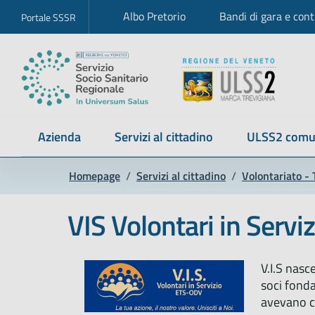
Albo Pretorio
Bandi di gara e cont
Portale SSSR
Azienda
Servizi al cittadino
ULSS2 comu
Homepage
/
Servizi al cittadino
/
Volontariato - 
VIS Volontari in Serviz
V.I.S nasc
soci fond
avevano co