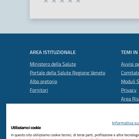
Valuta 1 stelle su 5
Valuta 2 stelle su 5
Valuta 3 stelle su 5
Valuta 4 stelle su 5
Valuta 5 stelle su 5
AREA ISTITUZIONALE
TEMI IN
Ministero della Salute
Avvisi pe
Portale della Salute Regione Veneto
Comitato
Albo pretorio
Moduli 
Fornitori
Privacy
Area Ris
Informativa sul
Utilizziamo i cookie
In questo sito utilizziamo cookie tecnici, di terze parti, profilazione e altre tecnolog