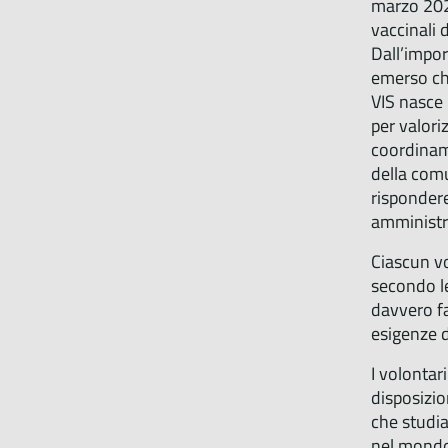
marzo 2021
vaccinali 
Dall’impo
emerso chi
VIS nasce
per valori
coordiname
della comu
risponder
amministra
Ciascun v
secondo le
davvero fa
esigenze d
I volontar
disposizio
che studia
nel mondo 