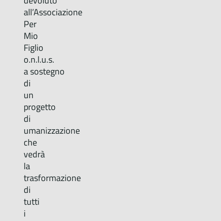
devoluto
all’Associazione
Per
Mio
Figlio
o.n.l.u.s.
a sostegno
di
un
progetto
di
umanizzazione
che
vedrà
la
trasformazione
di
tutti
i