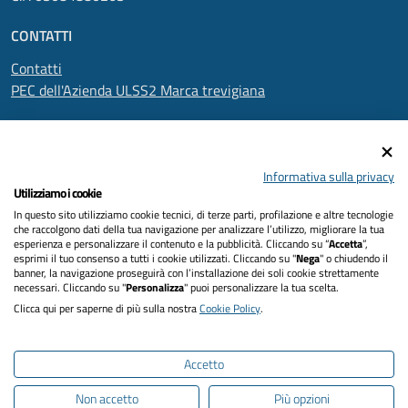
CONTATTI
Contatti
PEC dell'Azienda ULSS2 Marca trevigiana
SEGUICI SU
Informativa sulla privacy
Utilizziamo i cookie
In questo sito utilizziamo cookie tecnici, di terze parti, profilazione e altre tecnologie
Informativa privacy
che raccolgono dati della tua navigazione per analizzare l’utilizzo, migliorare la tua
esperienza e personalizzare il contenuto e la pubblicità. Cliccando su “
Accetta
”,
Dichiarazione di accessibilità
esprimi il tuo consenso a tutti i cookie utilizzati. Cliccando su "
Nega
" o chiudendo il
banner, la navigazione proseguirà con l’installazione dei soli cookie strettamente
necessari. Cliccando su "
Personalizza
" puoi personalizzare la tua scelta.
Note legali
Clicca qui per saperne di più sulla nostra
Cookie Policy
.
Cookies policy
Accetto
Mappa del sito
Non accetto
Più opzioni
Intranet