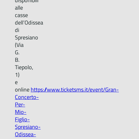
disponibili
alle
casse
dell’Odissea
di
Spresiano
(Via
G.
B.
Tiepolo,
1)
e
online
https://www.ticketsms.it/event/Gran-
Concerto-
Per-
Mio-
Figlio-
Spresiano-
Odissea-