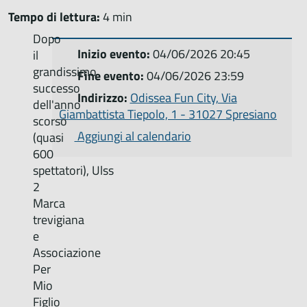
Tempo di lettura:
4 min
Dopo
Inizio evento:
04/06/2026 20:45
il
grandissimo
Fine evento:
04/06/2026 23:59
successo
Indirizzo:
Odissea Fun City, Via
dell'anno
Giambattista Tiepolo, 1 - 31027 Spresiano
scorso
Aggiungi al calendario
(quasi
600
spettatori), Ulss
2
Marca
trevigiana
e
Associazione
Per
Mio
Figlio