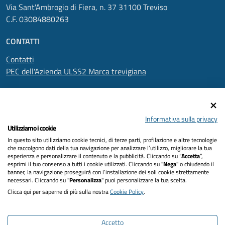
Via Sant'Ambrogio di Fiera, n. 37 31100 Treviso
C.F. 03084880263
CONTATTI
Contatti
PEC dell'Azienda ULSS2 Marca trevigiana
SEGUICI SU
Informativa sulla privacy
Utilizziamo i cookie
In questo sito utilizziamo cookie tecnici, di terze parti, profilazione e altre tecnologie
Informativa privacy
che raccolgono dati della tua navigazione per analizzare l’utilizzo, migliorare la tua
esperienza e personalizzare il contenuto e la pubblicità. Cliccando su “
Accetta
”,
Dichiarazione di accessibilità
esprimi il tuo consenso a tutti i cookie utilizzati. Cliccando su "
Nega
" o chiudendo il
banner, la navigazione proseguirà con l’installazione dei soli cookie strettamente
necessari. Cliccando su "
Personalizza
" puoi personalizzare la tua scelta.
Note legali
Clicca qui per saperne di più sulla nostra
Cookie Policy
.
Cookies policy
Accetto
Mappa del sito