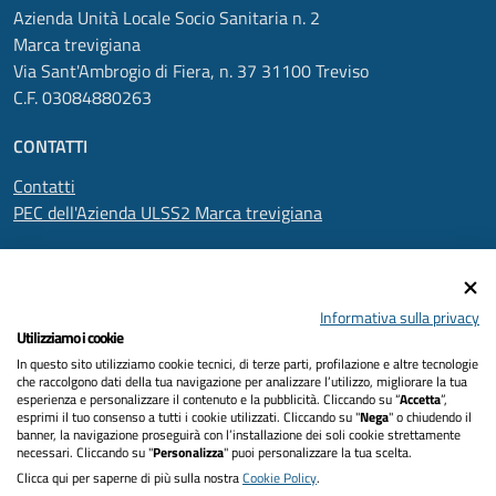
Azienda Unità Locale Socio Sanitaria n. 2
Marca trevigiana
Via Sant'Ambrogio di Fiera, n. 37 31100 Treviso
C.F. 03084880263
CONTATTI
Contatti
PEC dell'Azienda ULSS2 Marca trevigiana
SEGUICI SU
Informativa sulla privacy
Utilizziamo i cookie
In questo sito utilizziamo cookie tecnici, di terze parti, profilazione e altre tecnologie
Informativa privacy
che raccolgono dati della tua navigazione per analizzare l’utilizzo, migliorare la tua
esperienza e personalizzare il contenuto e la pubblicità. Cliccando su “
Accetta
”,
Dichiarazione di accessibilità
esprimi il tuo consenso a tutti i cookie utilizzati. Cliccando su "
Nega
" o chiudendo il
banner, la navigazione proseguirà con l’installazione dei soli cookie strettamente
necessari. Cliccando su "
Personalizza
" puoi personalizzare la tua scelta.
Note legali
Clicca qui per saperne di più sulla nostra
Cookie Policy
.