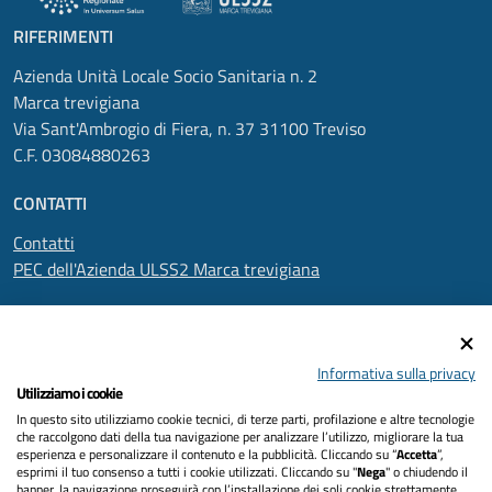
RIFERIMENTI
Azienda Unità Locale Socio Sanitaria n. 2
Marca trevigiana
Via Sant'Ambrogio di Fiera, n. 37 31100 Treviso
C.F. 03084880263
CONTATTI
Contatti
PEC dell'Azienda ULSS2 Marca trevigiana
SEGUICI SU
Informativa sulla privacy
Utilizziamo i cookie
In questo sito utilizziamo cookie tecnici, di terze parti, profilazione e altre tecnologie
Informativa privacy
che raccolgono dati della tua navigazione per analizzare l’utilizzo, migliorare la tua
esperienza e personalizzare il contenuto e la pubblicità. Cliccando su “
Accetta
”,
Dichiarazione di accessibilità
esprimi il tuo consenso a tutti i cookie utilizzati. Cliccando su "
Nega
" o chiudendo il
banner, la navigazione proseguirà con l’installazione dei soli cookie strettamente