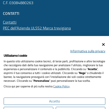
C.F. 03084880263
CONTATTI
Contatti
PEC dell'Azienda ULSS2 Marca trevigiana
SEGUICI SU
Informativa sulla privacy
Utilizziamo i cookie
In questo sito utilizziamo cookie tecnici, di terze parti, profilazione e altre tecnologie
Informativa privacy
che raccolgono dati della tua navigazione per analizzare l’utilizzo, migliorare la tua
esperienza e personalizzare il contenuto e la pubblicità. Cliccando su “
Accetta
”,
Dichiarazione di accessibilità
esprimi il tuo consenso a tutti i cookie utilizzati. Cliccando su "
Nega
" o chiudendo il
banner, la navigazione proseguirà con l’installazione dei soli cookie strettamente
necessari. Cliccando su "
Personalizza
" puoi personalizzare la tua scelta.
Note legali
Clicca qui per saperne di più sulla nostra
Cookie Policy
.
Cookies policy
Accetto
Mappa del sito