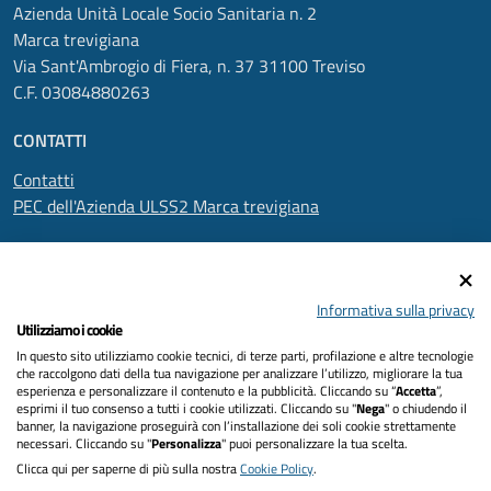
Azienda Unità Locale Socio Sanitaria n. 2
Marca trevigiana
Via Sant'Ambrogio di Fiera, n. 37 31100 Treviso
C.F. 03084880263
CONTATTI
Contatti
PEC dell'Azienda ULSS2 Marca trevigiana
SEGUICI SU
Informativa sulla privacy
Utilizziamo i cookie
In questo sito utilizziamo cookie tecnici, di terze parti, profilazione e altre tecnologie
Informativa privacy
che raccolgono dati della tua navigazione per analizzare l’utilizzo, migliorare la tua
esperienza e personalizzare il contenuto e la pubblicità. Cliccando su “
Accetta
”,
Dichiarazione di accessibilità
esprimi il tuo consenso a tutti i cookie utilizzati. Cliccando su "
Nega
" o chiudendo il
banner, la navigazione proseguirà con l’installazione dei soli cookie strettamente
necessari. Cliccando su "
Personalizza
" puoi personalizzare la tua scelta.
Note legali
Clicca qui per saperne di più sulla nostra
Cookie Policy
.