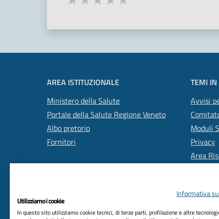
Valuta 1 stelle su 5
Valuta 2 stelle su 5
Valuta 3 stelle su 5
Valuta 4 stelle su 5
Valuta 5 stelle su 5
AREA ISTITUZIONALE
TEMI IN
Ministero della Salute
Avvisi pe
Portale della Salute Regione Veneto
Comitato
Albo pretorio
Moduli 
Fornitori
Privacy
Area Ris
Informativa sul
Utilizziamo i cookie
In questo sito utilizziamo cookie tecnici, di terze parti, profilazione e altre tecnolog