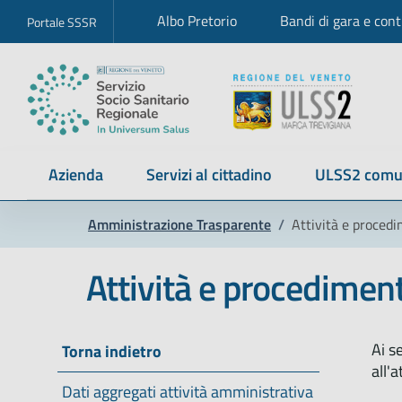
Albo Pretorio
Bandi di gara e cont
Portale SSSR
Azienda
Servizi al cittadino
ULSS2 comu
Amministrazione Trasparente
/
Attività e procedi
Attività e procediment
Ai s
Torna indietro
all'
Dati aggregati attività amministrativa