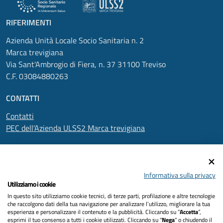
RIFERIMENTI
Azienda Unità Locale Socio Sanitaria n. 2
Marca trevigiana
Via Sant'Ambrogio di Fiera, n. 37 31100 Treviso
C.F. 03084880263
CONTATTI
Contatti
PEC dell'Azienda ULSS2 Marca trevigiana
SEGUICI SU
Informativa sulla privacy
Utilizziamo i cookie
In questo sito utilizziamo cookie tecnici, di terze parti, profilazione e altre tecnologie
Informativa privacy
che raccolgono dati della tua navigazione per analizzare l’utilizzo, migliorare la tua
esperienza e personalizzare il contenuto e la pubblicità. Cliccando su “
Accetta
”,
Dichiarazione di accessibilità
esprimi il tuo consenso a tutti i cookie utilizzati. Cliccando su "
Nega
" o chiudendo il