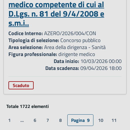
medico competente di cui al
D.Lgs. n. 81 del 9/4/2008 e
s.m.i..
Codice Interno:
AZERO/2026/004/CON
Tipologia di selezione:
Concorso pubblico
Area selezione:
Area della dirigenza - Sanità
Figura professionale:
dirigente medico
Data inizio:
10/03/2026 00:00
Data scadenza:
09/04/2026 18:00
Scaduto
Totale 1722 elementi
1
...
6
7
8
Pagina
9
10
11