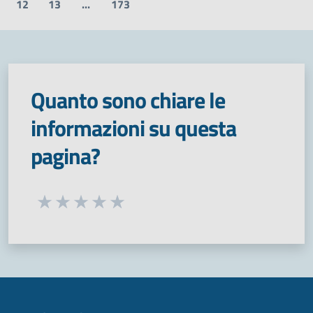
12
13
...
173
Quanto sono chiare le
informazioni su questa
pagina?
Seleziona una valutazione da 1 a 5 stelle
Valuta 1 stelle su 5
Valuta 2 stelle su 5
Valuta 3 stelle su 5
Valuta 4 stelle su 5
Valuta 5 stelle su 5