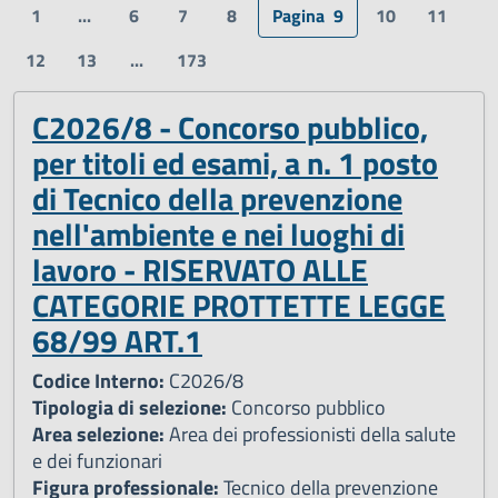
1
...
6
7
8
Pagina
9
10
11
12
13
...
173
C2026/8 - Concorso pubblico,
per titoli ed esami, a n. 1 posto
di Tecnico della prevenzione
nell'ambiente e nei luoghi di
lavoro - RISERVATO ALLE
CATEGORIE PROTTETTE LEGGE
68/99 ART.1
Codice Interno:
C2026/8
Tipologia di selezione:
Concorso pubblico
Area selezione:
Area dei professionisti della salute
e dei funzionari
Figura professionale:
Tecnico della prevenzione