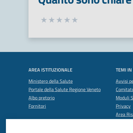
Seleziona una valutazione da 1 a 5
Valuta 1 stelle su 5
Valuta 2 stelle su 5
Valuta 3 stelle su 5
Valuta 4 stelle su 5
Valuta 5 stelle su 5
AREA ISTITUZIONALE
TEMI IN
Ministero della Salute
Avvisi pe
Portale della Salute Regione Veneto
Comitato
Albo pretorio
Moduli 
Fornitori
Privacy
Area Ris