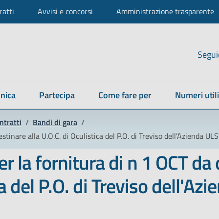
ratti
Avvisi e concorsi
Amministrazione trasparente
Segui
nica
Partecipa
Come fare per
Numeri utili
ntratti
/
Bandi di gara
/
stinare alla U.O.C. di Oculistica del P.O. di Treviso dell'Azienda U
r la fornitura di n 1 OCT da
ica del P.O. di Treviso dell'A