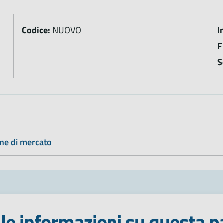
Codice:
NUOVO
I
F
S
ine di mercato
le informazioni su questa p