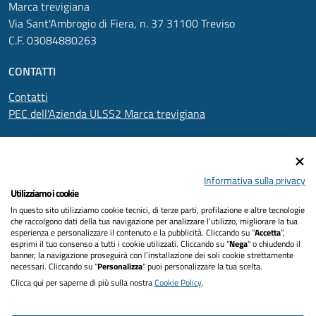
Marca trevigiana
Via Sant'Ambrogio di Fiera, n. 37 31100 Treviso
C.F. 03084880263
CONTATTI
Contatti
PEC dell'Azienda ULSS2 Marca trevigiana
SEGUICI SU
Informativa sulla privacy
Utilizziamo i cookie
In questo sito utilizziamo cookie tecnici, di terze parti, profilazione e altre tecnologie
Informativa privacy
che raccolgono dati della tua navigazione per analizzare l’utilizzo, migliorare la tua
esperienza e personalizzare il contenuto e la pubblicità. Cliccando su “
Accetta
”,
Dichiarazione di accessibilità
esprimi il tuo consenso a tutti i cookie utilizzati. Cliccando su "
Nega
" o chiudendo il
banner, la navigazione proseguirà con l’installazione dei soli cookie strettamente
necessari. Cliccando su "
Personalizza
" puoi personalizzare la tua scelta.
Note legali
Clicca qui per saperne di più sulla nostra
Cookie Policy
.
Cookies policy