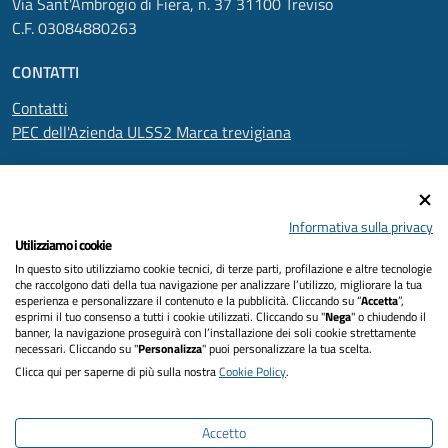
Via Sant'Ambrogio di Fiera, n. 37 31100 Treviso
C.F. 03084880263
CONTATTI
Contatti
PEC dell'Azienda ULSS2 Marca trevigiana
SEGUICI SU
Informativa sulla privacy
Utilizziamo i cookie
In questo sito utilizziamo cookie tecnici, di terze parti, profilazione e altre tecnologie
Informativa privacy
che raccolgono dati della tua navigazione per analizzare l’utilizzo, migliorare la tua
esperienza e personalizzare il contenuto e la pubblicità. Cliccando su “
Accetta
”,
Dichiarazione di accessibilità
esprimi il tuo consenso a tutti i cookie utilizzati. Cliccando su "
Nega
" o chiudendo il
banner, la navigazione proseguirà con l’installazione dei soli cookie strettamente
necessari. Cliccando su "
Personalizza
" puoi personalizzare la tua scelta.
Note legali
Clicca qui per saperne di più sulla nostra
Cookie Policy
.
Cookies policy
Accetto
Mappa del sito