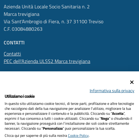
Azienda Unità Locale Socio Sanitaria n. 2
Marca trevigiana
Via Sant'Ambrogio di Fiera, n. 37 31100 Treviso
C.F. 03084880263
CONTATTI
Contatti
PEC dell'Azienda ULSS2 Marca trevigiana
SEGUICI SU
Informativa sulla privacy
Utilizziamo i cookie
In questo sito utilizziamo cookie tecnici, di terze parti, profilazione e altre tecnologie
Informativa privacy
che raccolgono dati della tua navigazione per analizzare l’utilizzo, migliorare la tua
esperienza e personalizzare il contenuto e la pubblicità. Cliccando su “
Accetta
”,
Dichiarazione di accessibilità
esprimi il tuo consenso a tutti i cookie utilizzati. Cliccando su "
Nega
" o chiudendo il
banner, la navigazione proseguirà con l’installazione dei soli cookie strettamente
necessari. Cliccando su "
Personalizza
" puoi personalizzare la tua scelta.
Note legali
Clicca qui per saperne di più sulla nostra
Cookie Policy
.