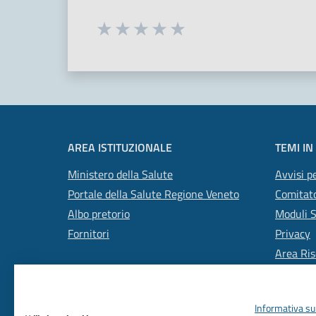
Seleziona una valutazione da 1 a 5
Valuta 1 stelle su 5
Valuta 2 stelle su 5
Valuta 3 stelle su 5
Valuta 4 stelle su 5
Valuta 5 stelle su 5
AREA ISTITUZIONALE
TEMI IN
Ministero della Salute
Avvisi pe
Portale della Salute Regione Veneto
Comitato
Albo pretorio
Moduli 
Fornitori
Privacy
Area Ris
Informativa sul