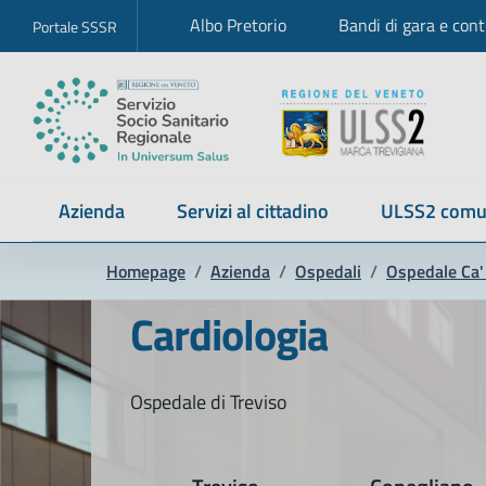
Albo Pretorio
Bandi di gara e cont
Portale SSSR
Azienda
Servizi al cittadino
ULSS2 comu
Homepage
/
Azienda
/
Ospedali
/
Ospedale Ca' 
Cardiologia
Ospedale di Treviso