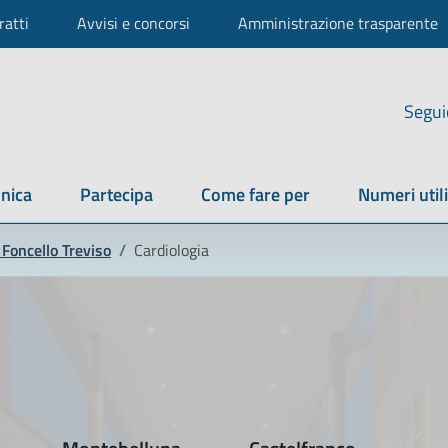
ratti
Avvisi e concorsi
Amministrazione trasparente
Segui
nica
Partecipa
Come fare per
Numeri utili
Foncello Treviso
/
Cardiologia