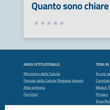
Quanto sono chiare 
Seleziona una valutazione da 1 a 5
Valuta 1 stelle su 5
Valuta 2 stelle su 5
Valuta 3 stelle su 5
Valuta 4 stelle su 5
Valuta 5 stelle su 5
AREA ISTITUZIONALE
TEMI IN
Ministero della Salute
Avvisi pe
Portale della Salute Regione Veneto
Comitato
Albo pretorio
Moduli 
Fornitori
Privacy
Area Ris