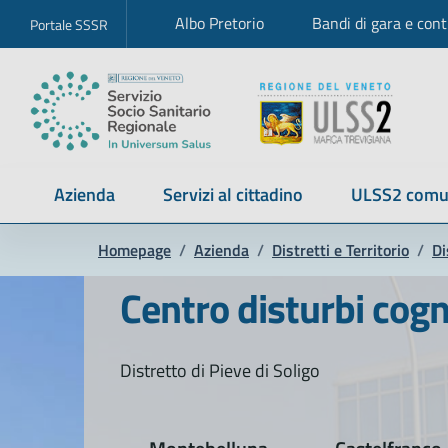
Albo Pretorio
Bandi di gara e cont
Portale SSSR
Azienda
Servizi al cittadino
ULSS2 comu
Homepage
/
Azienda
/
Distretti e Territorio
/
Di
Centro disturbi cog
Distretto di Pieve di Soligo