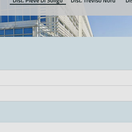
Dist. Pieve Di Soligo
Dist. Treviso Nord
Di