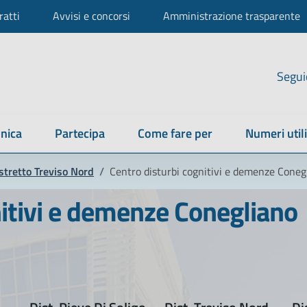
ratti
Avvisi e concorsi
Amministrazione trasparente
Segui
nica
Partecipa
Come fare per
Numeri utili
stretto Treviso Nord
/
Centro disturbi cognitivi e demenze Coneg
nitivi e demenze Conegliano