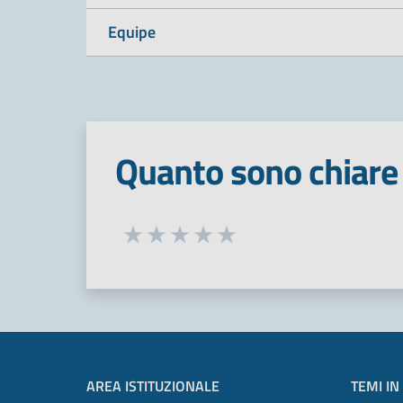
Equipe
Quanto sono chiare 
Seleziona una valutazione da 1 a 5
Valuta 1 stelle su 5
Valuta 2 stelle su 5
Valuta 3 stelle su 5
Valuta 4 stelle su 5
Valuta 5 stelle su 5
AREA ISTITUZIONALE
TEMI IN