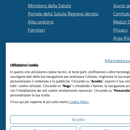
Ministero della Salute
Avvisi pe
Portale della Salute Regione Veneto
Comitato
Albo pretorio
Moduli 
Fornitori
Privacy
Area Ris
Informativa sul
Utilizziamo i cookie
In questo sito utilizziamo cookie tecnici, di terze parti, profilazione e altre tecnolog
raccolgono dati della tua navigazione per analizzare l’utilizzo, migliorare la tua esp
personalizzare il contenuto e la pubblicità. Cliccando su “
Accetta
”, esprimi il tuo co
RIFERIMENTI
tutti i cookie utilizzati. Cliccando su "
Nega
" o chiudendo il banner, la navigazione pr
con l’installazione dei soli cookie strettamente necessari. Cliccando su "
Personaliz
Azienda Unità Locale Socio Sanitaria n. 2
personalizzare la tua scelta.
Marca trevigiana
Clicca qui per saperne di più sulla nostra
Cookie Policy
.
Via Sant'Ambrogio di Fiera, n. 37 31100 Treviso
C.F. 03084880263
Accetto