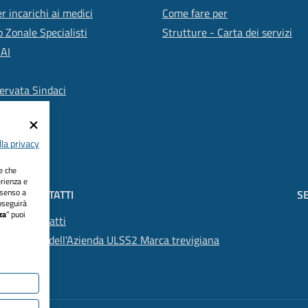
r incarichi ai medici
Come fare per
 Zonale Specialisti
Strutture - Carta dei servizi
SAI
ervata Sindaci
la privacy
ie che
erienza e
nsenso a
CONTATTI
SE
oseguirà
za
" puoi
Contatti
PEC dell'Azienda ULSS2 Marca trevigiana