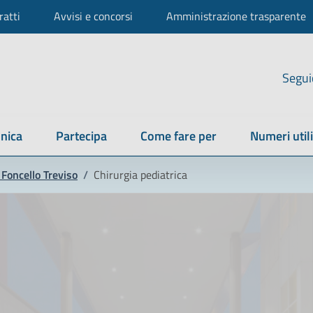
ratti
Avvisi e concorsi
Amministrazione trasparente
Segui
nica
Partecipa
Come fare per
Numeri utili
Foncello Treviso
/
Chirurgia pediatrica