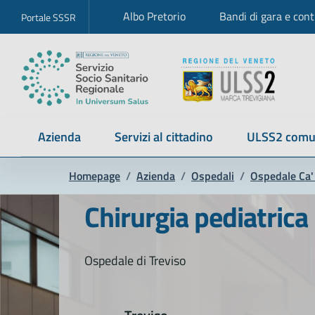
Albo Pretorio
Bandi di gara e cont
Portale SSSR
Azienda
Servizi al cittadino
ULSS2 comu
Homepage
/
Azienda
/
Ospedali
/
Ospedale Ca' 
Chirurgia pediatrica
Ospedale di Treviso