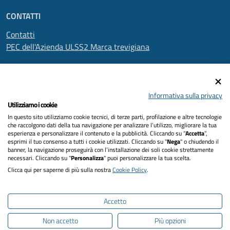
CONTATTI
Contatti
PEC dell'Azienda ULSS2 Marca trevigiana
SEGUICI SU
Informativa sulla privacy
Utilizziamo i cookie
In questo sito utilizziamo cookie tecnici, di terze parti, profilazione e altre tecnologie
Informativa privacy
che raccolgono dati della tua navigazione per analizzare l’utilizzo, migliorare la tua
esperienza e personalizzare il contenuto e la pubblicità. Cliccando su “
Accetta
”,
Dichiarazione di accessibilità
esprimi il tuo consenso a tutti i cookie utilizzati. Cliccando su "
Nega
" o chiudendo il
banner, la navigazione proseguirà con l’installazione dei soli cookie strettamente
necessari. Cliccando su "
Personalizza
" puoi personalizzare la tua scelta.
Note legali
Clicca qui per saperne di più sulla nostra
Cookie Policy
.
Cookies policy
Accetto
Mappa del sito
Non accetto
Più opzioni
Intranet