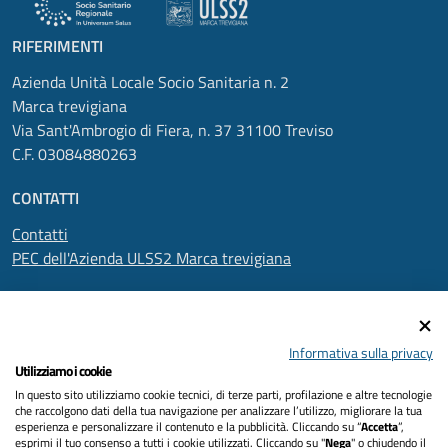
RIFERIMENTI
Azienda Unità Locale Socio Sanitaria n. 2
Marca trevigiana
Via Sant'Ambrogio di Fiera, n. 37 31100 Treviso
C.F. 03084880263
CONTATTI
Contatti
PEC dell'Azienda ULSS2 Marca trevigiana
SEGUICI SU
Informativa sulla privacy
Utilizziamo i cookie
In questo sito utilizziamo cookie tecnici, di terze parti, profilazione e altre tecnologie
Informativa privacy
che raccolgono dati della tua navigazione per analizzare l’utilizzo, migliorare la tua
esperienza e personalizzare il contenuto e la pubblicità. Cliccando su “
Accetta
”,
Dichiarazione di accessibilità
esprimi il tuo consenso a tutti i cookie utilizzati. Cliccando su "
Nega
" o chiudendo il