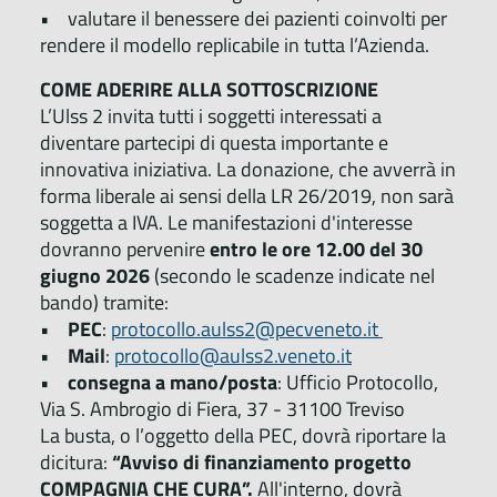
• valutare il benessere dei pazienti coinvolti per
rendere il modello replicabile in tutta l’Azienda.
COME ADERIRE ALLA SOTTOSCRIZIONE
L’Ulss 2 invita tutti i soggetti interessati a
diventare partecipi di questa importante e
innovativa iniziativa. La donazione, che avverrà in
forma liberale ai sensi della LR 26/2019, non sarà
soggetta a IVA. Le manifestazioni d'interesse
dovranno pervenire
entro le ore 12.00 del 30
giugno 2026
(secondo le scadenze indicate nel
bando) tramite:
•
PEC
:
protocollo.aulss2@pecveneto.it
•
Mail
:
protocollo@aulss2.veneto.it
•
consegna a mano/posta
: Ufficio Protocollo,
Via S. Ambrogio di Fiera, 37 - 31100 Treviso
La busta, o l’oggetto della PEC, dovrà riportare la
dicitura:
“Avviso di finanziamento progetto
COMPAGNIA CHE CURA”.
All'interno, dovrà