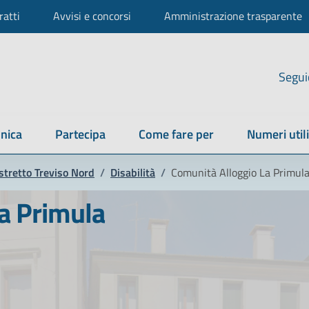
ratti
Avvisi e concorsi
Amministrazione trasparente
Segui
nica
Partecipa
Come fare per
Numeri utili
stretto Treviso Nord
/
Disabilità
/
Comunità Alloggio La Primul
a Primula