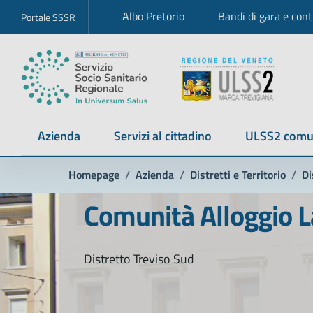
Albo Pretorio
Bandi di gara e cont
Portale SSSR
Azienda
Servizi al cittadino
ULSS2 comu
Homepage
/
Azienda
/
Distretti e Territorio
/
Di
Comunità Alloggio L
Distretto Treviso Sud