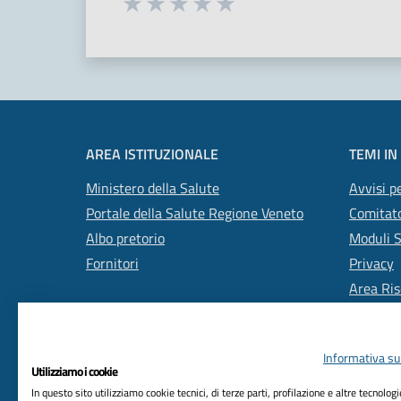
Seleziona una valutazione da 1 a 5
Valuta 1 stelle su 5
Valuta 2 stelle su 5
Valuta 3 stelle su 5
Valuta 4 stelle su 5
Valuta 5 stelle su 5
AREA ISTITUZIONALE
TEMI IN
Ministero della Salute
Avvisi pe
Portale della Salute Regione Veneto
Comitato
Albo pretorio
Moduli 
Fornitori
Privacy
Area Ris
Informativa sul
Utilizziamo i cookie
In questo sito utilizziamo cookie tecnici, di terze parti, profilazione e altre tecnolog