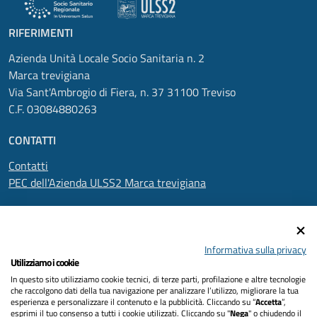
RIFERIMENTI
Azienda Unità Locale Socio Sanitaria n. 2
Marca trevigiana
Via Sant'Ambrogio di Fiera, n. 37 31100 Treviso
C.F. 03084880263
CONTATTI
Contatti
PEC dell'Azienda ULSS2 Marca trevigiana
SEGUICI SU
Informativa sulla privacy
Utilizziamo i cookie
In questo sito utilizziamo cookie tecnici, di terze parti, profilazione e altre tecnologie
Informativa privacy
che raccolgono dati della tua navigazione per analizzare l’utilizzo, migliorare la tua
esperienza e personalizzare il contenuto e la pubblicità. Cliccando su “
Accetta
”,
Dichiarazione di accessibilità
esprimi il tuo consenso a tutti i cookie utilizzati. Cliccando su "
Nega
" o chiudendo il