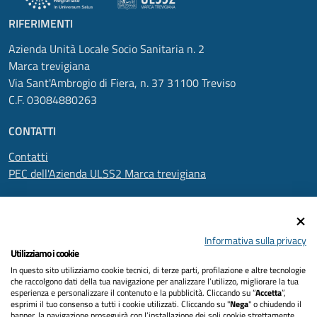
RIFERIMENTI
Azienda Unità Locale Socio Sanitaria n. 2
Marca trevigiana
Via Sant'Ambrogio di Fiera, n. 37 31100 Treviso
C.F. 03084880263
CONTATTI
Contatti
PEC dell'Azienda ULSS2 Marca trevigiana
SEGUICI SU
Informativa sulla privacy
Utilizziamo i cookie
In questo sito utilizziamo cookie tecnici, di terze parti, profilazione e altre tecnologie
Informativa privacy
che raccolgono dati della tua navigazione per analizzare l’utilizzo, migliorare la tua
esperienza e personalizzare il contenuto e la pubblicità. Cliccando su “
Accetta
”,
Dichiarazione di accessibilità
esprimi il tuo consenso a tutti i cookie utilizzati. Cliccando su "
Nega
" o chiudendo il
banner, la navigazione proseguirà con l’installazione dei soli cookie strettamente