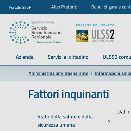
Albo Pretorio
Bandi di gara e cont
Portale SSSR
Azienda
Servizi al cittadino
ULSS2 comu
Amministrazione Trasparente
/
Informazioni ambi
Fattori inquinanti
Dati n
Stato della salute e della
sicurezza umana