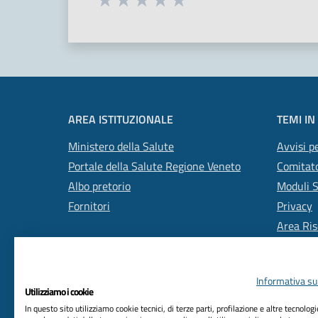
Valuta 1 stelle su 5
Valuta 2 stelle su 5
Valuta 3 stelle su 5
Valuta 4 stelle su 5
Valuta 5 stelle su 5
AREA ISTITUZIONALE
TEMI IN
Ministero della Salute
Avvisi pe
Portale della Salute Regione Veneto
Comitato
Albo pretorio
Moduli 
Fornitori
Privacy
Area Ris
Informativa sul
Utilizziamo i cookie
In questo sito utilizziamo cookie tecnici, di terze parti, profilazione e altre tecnolog