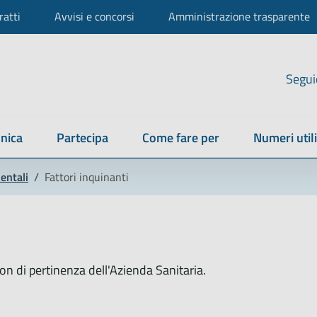
ratti
Avvisi e concorsi
Amministrazione trasparente
Segui
nica
Partecipa
Come fare per
Numeri utili
entali
/
Fattori inquinanti
on di pertinenza dell'Azienda Sanitaria.