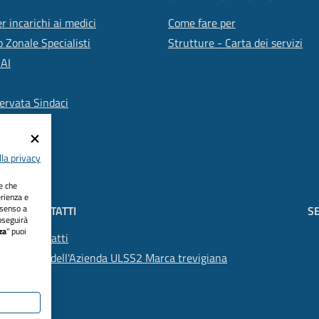
r incarichi ai medici
Come fare per
 Zonale Specialisti
Strutture - Carta dei servizi
SAI
ervata Sindaci
la privacy
ie che
erienza e
nsenso a
CONTATTI
SE
oseguirà
za
" puoi
Contatti
PEC dell'Azienda ULSS2 Marca trevigiana