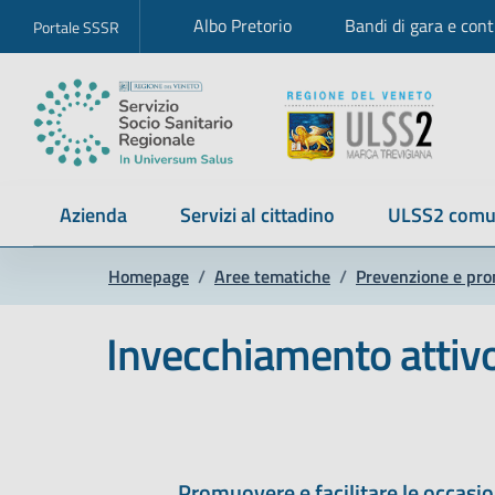
Albo Pretorio
Bandi di gara e cont
Portale SSSR
Azienda
Servizi al cittadino
ULSS2 comu
Homepage
/
Aree tematiche
/
Prevenzione e pro
Invecchiamento attiv
Promuovere e facilitare le occasion