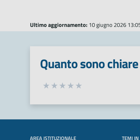
Ultimo aggiornamento:
10 giugno 2026 13:0
Quanto sono chiare 
Seleziona una valutazione da 1 a 5
Valuta 1 stelle su 5
Valuta 2 stelle su 5
Valuta 3 stelle su 5
Valuta 4 stelle su 5
Valuta 5 stelle su 5
AREA ISTITUZIONALE
TEMI IN