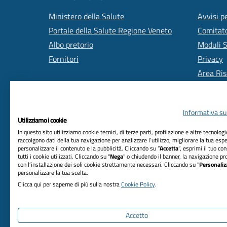
Ministero della Salute
Avvisi pe
Portale della Salute Regione Veneto
Comitato
Albo pretorio
Moduli 
Fornitori
Privacy
Area Ris
Informativa sul
Utilizziamo i cookie
In questo sito utilizziamo cookie tecnici, di terze parti, profilazione e altre tecnolog
raccolgono dati della tua navigazione per analizzare l’utilizzo, migliorare la tua esp
personalizzare il contenuto e la pubblicità. Cliccando su “
Accetta
”, esprimi il tuo co
RIFERIMENTI
tutti i cookie utilizzati. Cliccando su "
Nega
" o chiudendo il banner, la navigazione pr
con l’installazione dei soli cookie strettamente necessari. Cliccando su "
Personaliz
Azienda Unità Locale Socio Sanitaria n. 2
personalizzare la tua scelta.
Marca trevigiana
Clicca qui per saperne di più sulla nostra
Cookie Policy
.
Via Sant'Ambrogio di Fiera, n. 37 31100 Treviso
C.F. 03084880263
Accetto