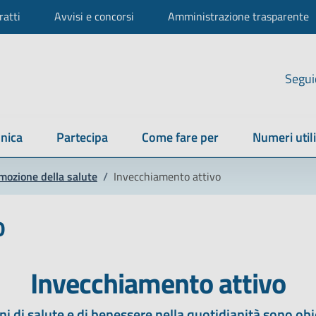
ratti
Avvisi e concorsi
Amministrazione trasparente
Segui
nica
Partecipa
Come fare per
Numeri utili
mozione della salute
/
Invecchiamento attivo
o
Invecchiamento attivo
i di salute e di benessere nella quotidianità sono obi