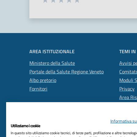
Valuta 1 stelle su 5
Valuta 2 stelle su 5
Valuta 3 stelle su 5
Valuta 4 stelle su 5
Valuta 5 stelle su 5
AREA ISTITUZIONALE
TEMI IN
Ministero della Salute
Avvisi pe
Portale della Salute Regione Veneto
Comitato
Albo pretorio
Moduli 
Fornitori
Privacy
Area Ris
Informativa sul
Utilizziamo i cookie
In questo sito utilizziamo cookie tecnici, di terze parti, profilazione e altre tecnolog