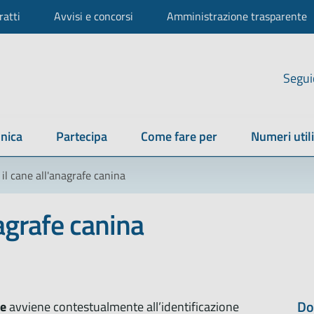
ratti
Avvisi e concorsi
Amministrazione trasparente
Segui
nica
Partecipa
Come fare per
Numeri utili
 il cane all'anagrafe canina
nagrafe canina
Do
ne
avviene contestualmente all’identificazione