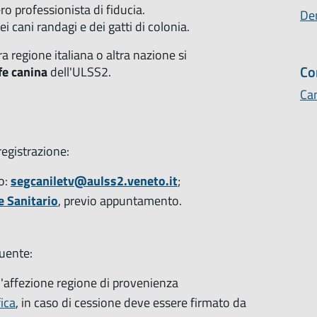
ro professionista di fiducia.
Den
dei cani randagi e dei gatti di colonia.
ltra regione italiana o altra nazione si
Co
fe canina
dell'ULSS2.
Can
registrazione:
o:
segcaniletv@aulss2.veneto.it
;
e Sanitario
, previo appuntamento.
uente:
 d'affezione regione di provenienza
ica
, in caso di cessione deve essere firmato da