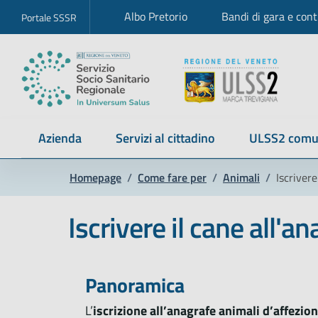
Albo Pretorio
Bandi di gara e cont
Portale SSSR
Azienda
Servizi al cittadino
ULSS2 comu
Homepage
/
Come fare per
/
Animali
/
Iscrivere
Iscrivere il cane all'a
Panoramica
L’
iscrizione all’anagrafe animali d’affezio