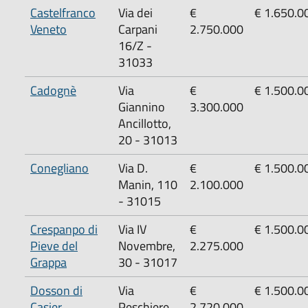
Castelfranco
Via dei
€
€ 1.650.0
Veneto
Carpani
2.750.000
16/Z -
31033
Cadognè
Via
€
€ 1.500.0
Giannino
3.300.000
Ancillotto,
20 - 31013
Conegliano
Via D.
€
€ 1.500.0
Manin, 110
2.100.000
- 31015
Crespanpo di
Via IV
€
€ 1.500.0
Pieve del
Novembre,
2.275.000
Grappa
30 - 31017
Dosson di
‌Via
‌€
‌€ 1.500.0
Casier
Peschiere,
2.720.000