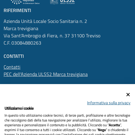
RIFERIMENTI
Azienda Unità Locale Socio Sanitaria n. 2
Marca trevigiana
Via Sant'Ambrogio di Fiera, n. 37 31100 Treviso
C.F. 03084880263
CONTATTI
Contatti
PEC dell'Azienda ULSS2 Marca trevigiana
SEGUICI SU
Informativa sulla privacy
Utilizziamo i cookie
In questo sito utilizziamo cookie tecnici, di terze parti, profilazione e altre tecnologie
Informativa privacy
che raccolgono dati della tua navigazione per analizzare l’utilizzo, migliorare la tua
esperienza e personalizzare il contenuto e la pubblicità. Cliccando su “
Accetta
”,
Dichiarazione di accessibilità
esprimi il tuo consenso a tutti i cookie utilizzati. Cliccando su "
Nega
" o chiudendo il
banner, la navigazione proseguirà con l’installazione dei soli cookie strettamente