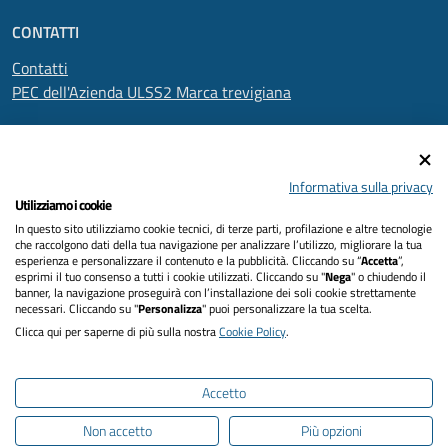
CONTATTI
Contatti
PEC dell'Azienda ULSS2 Marca trevigiana
SEGUICI SU
Informativa sulla privacy
Utilizziamo i cookie
In questo sito utilizziamo cookie tecnici, di terze parti, profilazione e altre tecnologie
Informativa privacy
che raccolgono dati della tua navigazione per analizzare l’utilizzo, migliorare la tua
esperienza e personalizzare il contenuto e la pubblicità. Cliccando su “
Accetta
”,
Dichiarazione di accessibilità
esprimi il tuo consenso a tutti i cookie utilizzati. Cliccando su "
Nega
" o chiudendo il
banner, la navigazione proseguirà con l’installazione dei soli cookie strettamente
necessari. Cliccando su "
Personalizza
" puoi personalizzare la tua scelta.
Note legali
Clicca qui per saperne di più sulla nostra
Cookie Policy
.
Cookies policy
Accetto
Mappa del sito
Non accetto
Più opzioni
Intranet