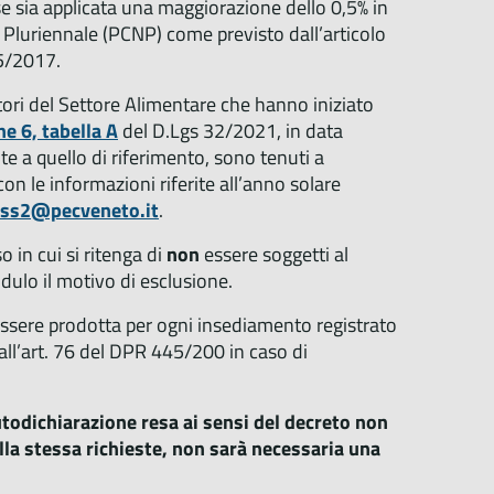
ase sia applicata una maggiorazione dello 0,5% in
 Pluriennale (PCNP) come previsto dall’articolo
5/2017.
atori del Settore Alimentare che hanno iniziato
ne 6, tabella A
del D.Lgs 32/2021, in data
e a quello di riferimento, sono tenuti a
on le informazioni riferite all’anno solare
lss2@pecveneto.it
.
 in cui si ritenga di
non
essere soggetti al
dulo il motivo di esclusione.
essere prodotta per ogni insediamento registrato
dall’art. 76 del DPR 445/200 in caso di
utodichiarazione resa ai sensi del decreto non
ella stessa richieste, non sarà necessaria una