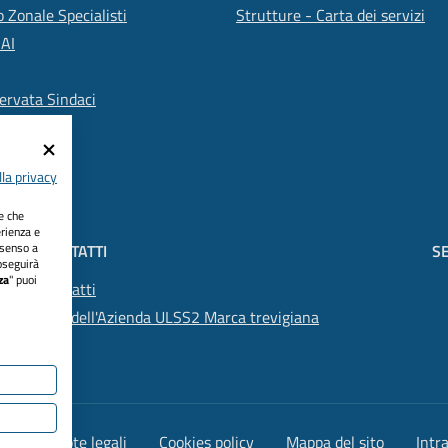
 Zonale Specialisti
Strutture - Carta dei servizi
SAI
ervata Sindaci
la privacy
ie che
erienza e
nsenso a
CONTATTI
SE
oseguirà
za
" puoi
Contatti
PEC dell'Azienda ULSS2 Marca trevigiana
lità
Note legali
Cookies policy
Mappa del sito
Intr