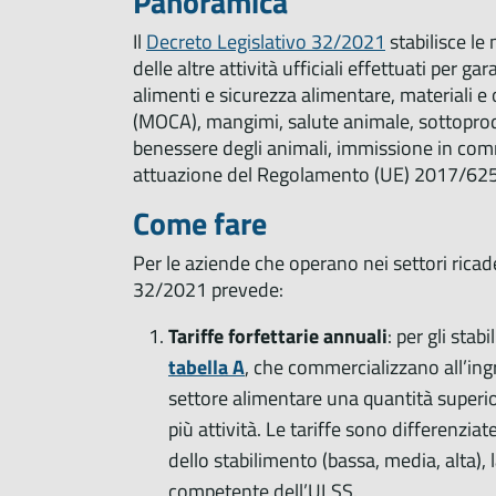
Panoramica
Il
Decreto Legislativo 32/2021
stabilisce le 
delle altre attività ufficiali effettuati per g
alimenti e sicurezza alimentare, materiali e 
(MOCA), mangimi, salute animale, sottoprodot
benessere degli animali, immissione in comme
attuazione del Regolamento (UE) 2017/62
Come fare
Per le aziende che operano nei settori ricaden
32/2021 prevede:
Tariffe forfettarie annuali
: per gli stab
tabella A
, che commercializzano all’ingr
settore alimentare una quantità superio
più attività. Le tariffe sono differenziat
dello stabilimento (bassa, media, alta), l
competente dell’ULSS.