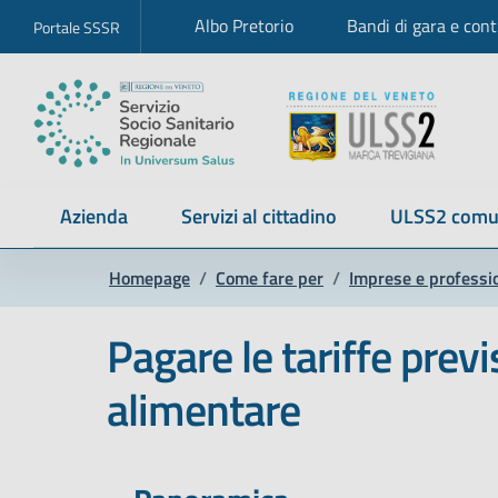
Albo Pretorio
Bandi di gara e cont
Portale SSSR
Azienda
Servizi al cittadino
ULSS2 comu
Homepage
/
Come fare per
/
Imprese e professio
Pagare le tariffe prev
alimentare