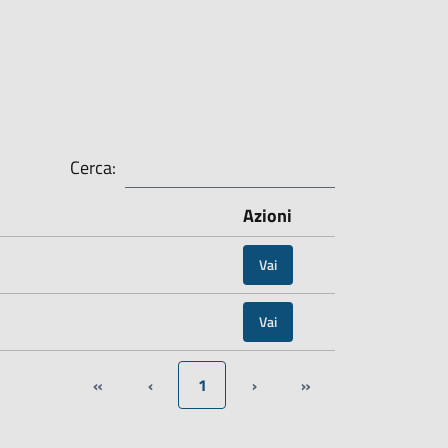
Cerca:
Azioni
Vai
Vai
«
‹
1
›
»