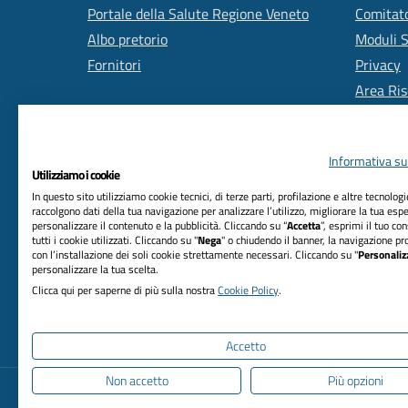
Portale della Salute Regione Veneto
Comitato
Albo pretorio
Moduli 
Fornitori
Privacy
Area Ris
Informativa sul
Utilizziamo i cookie
In questo sito utilizziamo cookie tecnici, di terze parti, profilazione e altre tecnolog
raccolgono dati della tua navigazione per analizzare l’utilizzo, migliorare la tua esp
personalizzare il contenuto e la pubblicità. Cliccando su “
Accetta
”, esprimi il tuo co
RIFERIMENTI
tutti i cookie utilizzati. Cliccando su "
Nega
" o chiudendo il banner, la navigazione pr
con l’installazione dei soli cookie strettamente necessari. Cliccando su "
Personaliz
Azienda Unità Locale Socio Sanitaria n. 2
personalizzare la tua scelta.
Marca trevigiana
Clicca qui per saperne di più sulla nostra
Cookie Policy
.
Via Sant'Ambrogio di Fiera, n. 37 31100 Treviso
C.F. 03084880263
Accetto
Non accetto
Più opzioni
Informativa privacy
Dichiarazione di accessibi