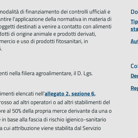
Do
modalità di finanziamento dei controlli ufficiali e
arantire l'applicazione della normativa in materia di
Tip
oggetti destinati a venire a contatto con alimenti
st
ti di origine animale e prodotti derivati,
rcio e uso di prodotti fitosanitari, in
Au
5.
Co
ti nella filiera agroalimentare, il D. Lgs.
De
Re
ilimenti elencati nell’
allegato 2, sezione 6,
osso ad altri operatori o ad altri stabilimenti del
re al 50% della propria merce derivante da una o
e in base alla fascia di rischio igienico-sanitario
a cui attribuzione viene stabilita dal Servizio