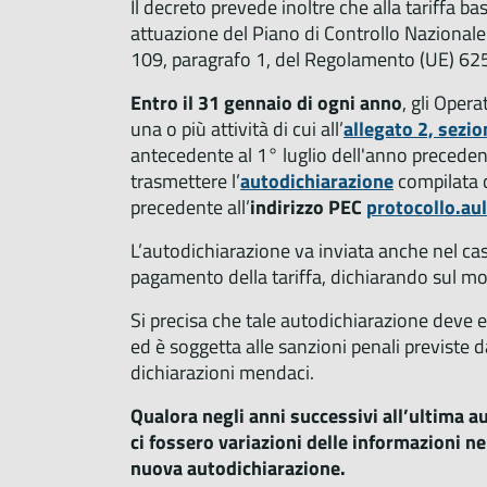
Il decreto prevede inoltre che alla tariffa b
attuazione del Piano di Controllo Nazionale
109, paragrafo 1, del Regolamento (UE) 62
Entro il 31 gennaio di ogni anno
, gli Oper
una o più attività di cui all’
allegato 2, sezio
antecedente al 1° luglio dell'anno precedent
trasmettere l’
autodichiarazione
compilata c
precedente all’
indirizzo PEC
protocollo.au
L’autodichiarazione va inviata anche nel caso
pagamento della tariffa, dichiarando sul mo
Si precisa che tale autodichiarazione deve 
ed è soggetta alle sanzioni penali previste 
dichiarazioni mendaci.
Qualora negli anni successivi all’ultima a
ci fossero variazioni delle informazioni n
nuova autodichiarazione.