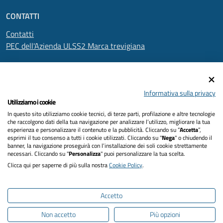
CONTATTI
Contatti
PEC dell'Azienda ULSS2 Marca trevigiana
SEGUICI SU
Informativa sulla privacy
Utilizziamo i cookie
In questo sito utilizziamo cookie tecnici, di terze parti, profilazione e altre tecnologie
Informativa privacy
che raccolgono dati della tua navigazione per analizzare l’utilizzo, migliorare la tua
esperienza e personalizzare il contenuto e la pubblicità. Cliccando su “
Accetta
”,
Dichiarazione di accessibilità
esprimi il tuo consenso a tutti i cookie utilizzati. Cliccando su "
Nega
" o chiudendo il
banner, la navigazione proseguirà con l’installazione dei soli cookie strettamente
necessari. Cliccando su "
Personalizza
" puoi personalizzare la tua scelta.
Note legali
Clicca qui per saperne di più sulla nostra
Cookie Policy
.
Cookies policy
Accetto
Mappa del sito
Non accetto
Più opzioni
Intranet