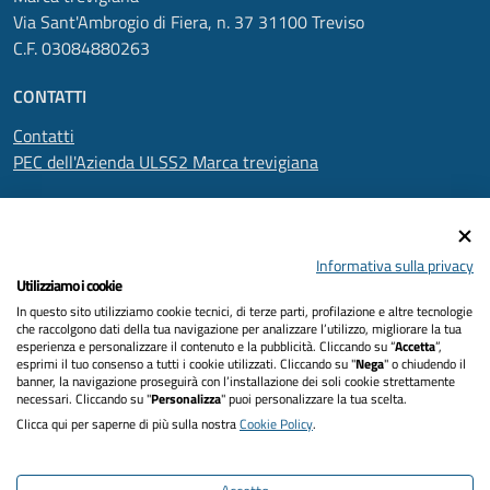
Via Sant'Ambrogio di Fiera, n. 37 31100 Treviso
C.F. 03084880263
CONTATTI
Contatti
PEC dell'Azienda ULSS2 Marca trevigiana
SEGUICI SU
Informativa sulla privacy
Utilizziamo i cookie
In questo sito utilizziamo cookie tecnici, di terze parti, profilazione e altre tecnologie
Informativa privacy
che raccolgono dati della tua navigazione per analizzare l’utilizzo, migliorare la tua
esperienza e personalizzare il contenuto e la pubblicità. Cliccando su “
Accetta
”,
Dichiarazione di accessibilità
esprimi il tuo consenso a tutti i cookie utilizzati. Cliccando su "
Nega
" o chiudendo il
banner, la navigazione proseguirà con l’installazione dei soli cookie strettamente
necessari. Cliccando su "
Personalizza
" puoi personalizzare la tua scelta.
Note legali
Clicca qui per saperne di più sulla nostra
Cookie Policy
.
Cookies policy