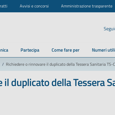
ratti
Avvisi e concorsi
Amministrazione trasparente
Segui
nica
Partecipa
Come fare per
Numeri utili
/
Richiedere o rinnovare il duplicato della Tessera Sanitaria TS
 il duplicato della Tessera S