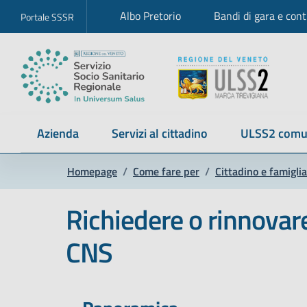
Albo Pretorio
Bandi di gara e cont
Portale SSSR
Azienda
Servizi al cittadino
ULSS2 comu
Homepage
/
Come fare per
/
Cittadino e famiglia
Richiedere o rinnovare
CNS