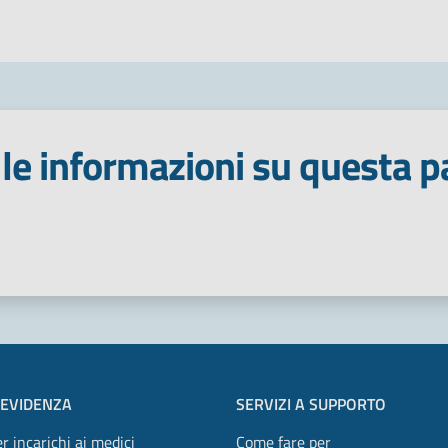
le informazioni su questa p
 stelle
 EVIDENZA
SERVIZI A SUPPORTO
r incarichi ai medici
Come fare per