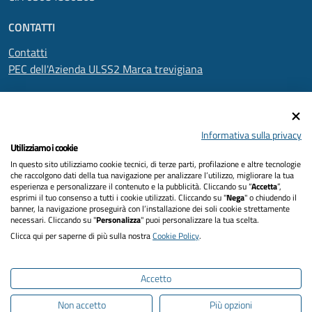
CONTATTI
Contatti
PEC dell'Azienda ULSS2 Marca trevigiana
SEGUICI SU
Informativa sulla privacy
Utilizziamo i cookie
In questo sito utilizziamo cookie tecnici, di terze parti, profilazione e altre tecnologie
Informativa privacy
che raccolgono dati della tua navigazione per analizzare l’utilizzo, migliorare la tua
esperienza e personalizzare il contenuto e la pubblicità. Cliccando su “
Accetta
”,
Dichiarazione di accessibilità
esprimi il tuo consenso a tutti i cookie utilizzati. Cliccando su "
Nega
" o chiudendo il
banner, la navigazione proseguirà con l’installazione dei soli cookie strettamente
necessari. Cliccando su "
Personalizza
" puoi personalizzare la tua scelta.
Note legali
Clicca qui per saperne di più sulla nostra
Cookie Policy
.
Cookies policy
Accetto
Mappa del sito
Non accetto
Più opzioni
Intranet