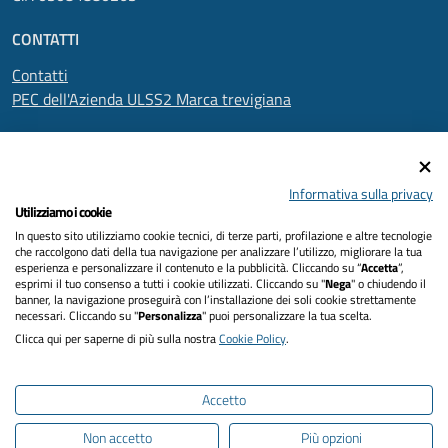
CONTATTI
Contatti
PEC dell'Azienda ULSS2 Marca trevigiana
SEGUICI SU
Informativa sulla privacy
Utilizziamo i cookie
In questo sito utilizziamo cookie tecnici, di terze parti, profilazione e altre tecnologie
Informativa privacy
che raccolgono dati della tua navigazione per analizzare l’utilizzo, migliorare la tua
esperienza e personalizzare il contenuto e la pubblicità. Cliccando su “
Accetta
”,
Dichiarazione di accessibilità
esprimi il tuo consenso a tutti i cookie utilizzati. Cliccando su "
Nega
" o chiudendo il
banner, la navigazione proseguirà con l’installazione dei soli cookie strettamente
necessari. Cliccando su "
Personalizza
" puoi personalizzare la tua scelta.
Note legali
Clicca qui per saperne di più sulla nostra
Cookie Policy
.
Cookies policy
Accetto
Mappa del sito
Non accetto
Più opzioni
Intranet