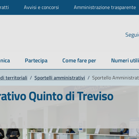
ratti
Avvisi e concorsi
Amministrazione trasparente
Segui
nica
Partecipa
Come fare per
Numeri utili
di territoriali
/
Sportelli amministrativi
/
Sportello Amministrat
ativo Quinto di Treviso