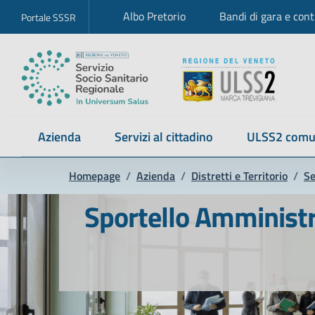
Albo Pretorio
Bandi di gara e cont
Portale SSSR
Azienda
Servizi al cittadino
ULSS2 comu
Homepage
/
Azienda
/
Distretti e Territorio
/
Se
Sportello Amministr