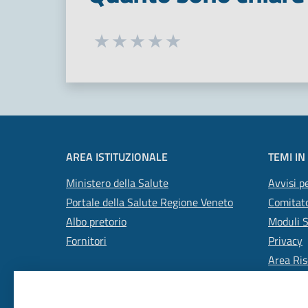
Seleziona una valutazione da 1 a 5
Valuta 1 stelle su 5
Valuta 2 stelle su 5
Valuta 3 stelle su 5
Valuta 4 stelle su 5
Valuta 5 stelle su 5
AREA ISTITUZIONALE
TEMI IN
Ministero della Salute
Avvisi pe
Portale della Salute Regione Veneto
Comitato
Albo pretorio
Moduli 
Fornitori
Privacy
Area Ris